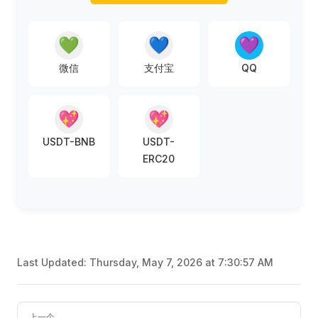
💚
💙
💜
微信
支付宝
QQ
💖
💖
USDT-BNB
USDT-
ERC20
Last Updated:
Thursday, May 7, 2026 at 7:30:57 AM
Pager
上一个