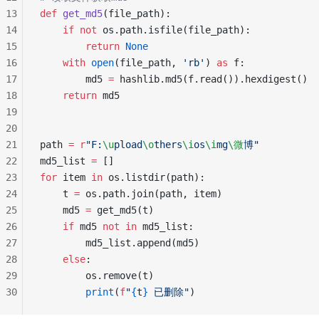
13
def
 get_md5
(file_path):  
14
    if
 not
 os.path.isfile(file_path):  
15
        return
 None
16
    with
 open
(file_path, 
'rb'
) 
as
 f:  
17
        md5 
=
 hashlib.md5(f.read()).hexdigest()  
18
    return
 md5  
19
20
21
path 
=
 r
"
F:
\u
pload
\o
thers
\i
os
\i
mg
\微
博
"
22
md5_list 
=
 []  
23
for
 item 
in
 os.listdir(path):  
24
    t 
=
 os.path.join(path, item)  
25
    md5 
=
 get_md5(t)  
26
    if
 md5 
not
 in
 md5_list:  
27
        md5_list.append(md5)  
28
    else
:  
29
        os.remove(t)  
30
        print
(
f
"
{
t
}
 已删除"
)