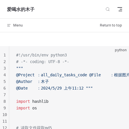
Skip to content
爱喝水的木子
Menu
Return to top
python
1
#!/usr/bin/env python3  
2
# -*- coding: UTF-8 -*-  
3
"""  
4
@Project ：all_daily_tasks_code @File    ：根
5
@Author  ：木子  
6
@Date    ：2024/5/29 上午11:12 """
7
8
import
 hashlib  
9
import
 os  
10
11
12
# 读取文件获取md5  