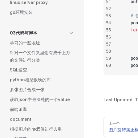
51
    out
linux server proxy
52
go环境安装
53
    
54
    poo
55
    for
03代码与脚本
56
       
学习的一些地址
57
       
58
       
针对一个文件夹里边有成千上万
59
    poo
的文件进行分类
60
    poo
SQL速查
python相见恨晚的库
多张图片合成一张
获取json中最深处的一个value
Last Updated:
T
前端ui库
document
Pager
上一个
根据图片的md5值进行去重
图片旋转摆正根