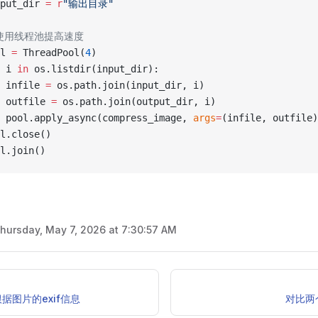
put_dir 
=
 r
"
输出目录
"
# 使用线程池提高速度
l 
=
 ThreadPool(
4
)
 i 
in
 os.listdir(input_dir):
 infile 
=
 os.path.join(input_dir, i)
 outfile 
=
 os.path.join(output_dir, i)
 pool.apply_async(compress_image, 
args
=
(infile, outfile)
l.close()
l.join()
hursday, May 7, 2026 at 7:30:57 AM
据图片的exif信息
对比两