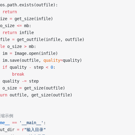
os.path.exists(outfile):
 return
ize 
=
 get_size(infile)
o_size 
<=
 mb:
 return
 infile
file 
=
 get_outfile(infile, outfile)
le
 o_size 
>
 mb:
 im 
=
 Image.open(infile)
 im.save(outfile, 
quality
=
quality)
 if
 quality 
-
 step 
<
 0
:
     break
 quality 
-=
 step
 o_size 
=
 get_size(outfile)
urn
 outfile, get_size(outfile)
压缩示例
me__
 ==
 '__main__'
:
ut_dir 
=
 r
"
输入目录
"