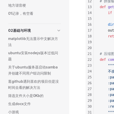
12
# 拼接
地方谐音梗
13
def
 get
14
    if
 
01记录，有空看
15
       
16
    dir
02基础与环境
17
    out
18
    ret
matplotlib无法显示中文解决方
19
法
20
ubuntu安装nodejs版本过低问
21
# 压缩
题
22
def
 com
23
    """
关于ubuntu服务器启动samba
24
    
并创建不同用户组访问限制
25
    :p
逛github遇到喜欢的项目但是没
26
    :
时间去看的解决方法
27
    :
28
    :
筛选文件大小是0Kb的
29
    :
生成docx文件
30
    :
小游戏
31
    """