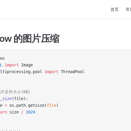
Main Navig
首页
常
llow 的图片压缩
os
L
 import
 Image
ltiprocessing.pool 
import
 ThreadPool
图片文件大小(KB)
_size
(file):
e 
=
 os.path.getsize(
file
)
urn
 size 
/
 1024