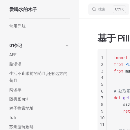
爱喝水的木子
搜索
Ctrl K
Skip to content
Sidebar Navigation
常用导航
基于 Pi
01杂记
AFF
1
import
 
路漫漫
2
from
 PI
3
from
 mu
生活不止眼前的苟且,还有远方的
4
苟且
5
阅读单
6
# 获取
7
def
 get
随机图api
8
    siz
种子搜索地址
9
    ret
fuli
10
11
苏州游玩攻略