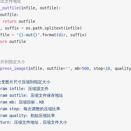
输出文件地址
_outfile
(infile, outfile):
outfile:
 return
 outfile
, suffix 
=
 os.path.splitext(infile)
file 
=
 '
{}
-out
{}
'
.format(
dir
, suffix)
urn
 outfile
图片到指定大小
press_image
(infile, outfile
=
''
, mb
=
500
, step
=
10
, quality
不改变图片尺寸压缩到指定大小
aram infile: 压缩源文件
param outfile: 压缩文件保存地址
param mb: 压缩目标，KB
param step: 每次调整的压缩比率
param quality: 初始压缩比率
return: 压缩文件地址，压缩文件大小