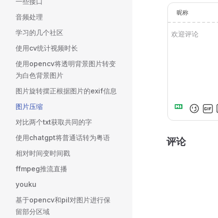
一些接口
昵称
音频处理
学习的几个社区
使用cv统计视频时长
使用opencv将透明背景图片转变
为白色背景图片
图片旋转摆正根据图片的exif信息
图片压缩
对比两个txt获取共同的字
使用chatgpt将普通话转为粤语
评论
相对时间变时间戳
ffmpeg推流直播
youku
基于opencv和pil对图片进行保
留部分区域