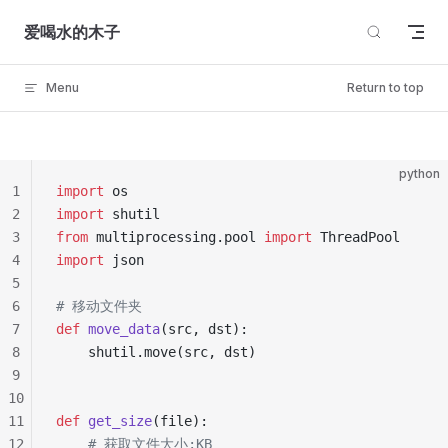
Skip to content
爱喝水的木子
Menu
Return to top
python
1
import
 os
2
import
 shutil
3
from
 multiprocessing.pool 
import
 ThreadPool
4
import
 json
5
6
# 移动文件夹
7
def
 move_data
(src, dst):
8
    shutil.move(src, dst)
9
10
11
def
 get_size
(file):
12
    # 获取文件大小:KB