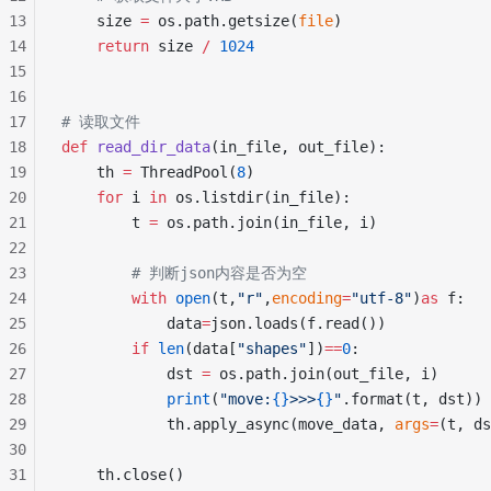
13
    size 
=
 os.path.getsize(
file
)
14
    return
 size 
/
 1024
15
16
17
# 读取文件
18
def
 read_dir_data
(in_file, out_file):
19
    th 
=
 ThreadPool(
8
)
20
    for
 i 
in
 os.listdir(in_file):
21
        t 
=
 os.path.join(in_file, i)
22
23
        # 判断json内容是否为空
24
        with
 open
(t,
"r"
,
encoding
=
"utf-8"
)
as
 f:
25
            data
=
json.loads(f.read())
26
        if
 len
(data[
"shapes"
])
==
0
:
27
            dst 
=
 os.path.join(out_file, i)
28
            print
(
"move:
{}
>>>
{}
"
.format(t, dst))
29
            th.apply_async(move_data, 
args
=
(t, ds
30
31
    th.close()