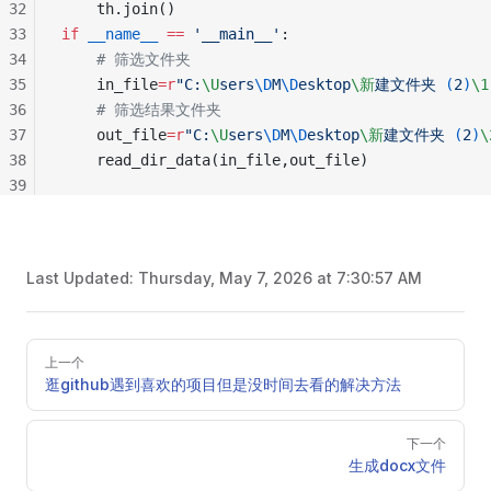
32
    th.join()
33
if
 __name__
 ==
 '__main__'
:
34
    # 筛选文件夹
35
    in_file
=
r
"
C:
\U
sers
\D
M
\D
esktop
\新
建文件夹 
(
2
)
\1
36
    # 筛选结果文件夹
37
    out_file
=
r
"
C:
\U
sers
\D
M
\D
esktop
\新
建文件夹 
(
2
)
\
38
    read_dir_data(in_file,out_file)
39
Last Updated:
Thursday, May 7, 2026 at 7:30:57 AM
Pager
上一个
逛github遇到喜欢的项目但是没时间去看的解决方法
下一个
生成docx文件