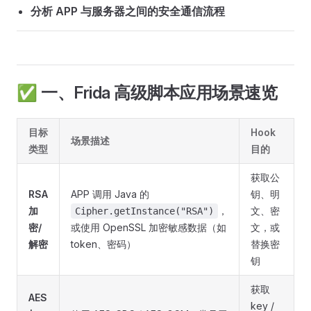
分析 APP 与服务器之间的安全通信流程
✅ 一、Frida 高级脚本应用场景速览
目标
Hook
场景描述
类型
目的
获取公
RSA
APP 调用 Java 的
钥、明
加
，
文、密
Cipher.getInstance("RSA")
密/
或使用 OpenSSL 加密敏感数据（如
文，或
解密
token、密码）
替换密
钥
获取
AES
key /