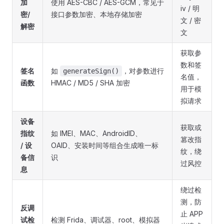
加
使用 AES-CBC / AES-GCM，常见于
iv / 明
密/
接口参数加密、本地存储加密
文 / 密
解密
文
获取参
数和签
签名
如
，对参数进行
generateSign()
名值，
函数
HMAC / MD5 / SHA 加密
用于模
拟请求
设备
获取或
指纹
如 IMEI、MAC、AndroidID、
篡改指
/ 设
OAID、安装时间等组合生成唯一标
纹，绕
备信
识
过风控
息
绕过检
测，防
反调
止 APP
试检
检测 Frida、调试器、root、模拟器