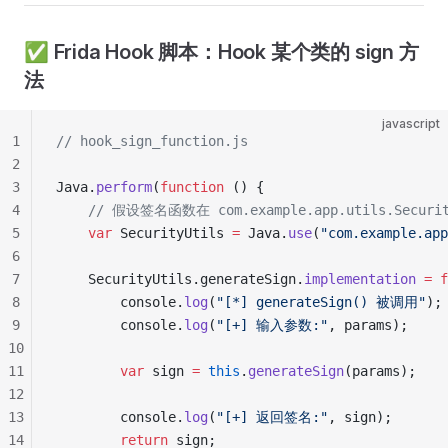
✅ Frida Hook 脚本：Hook 某个类的 sign 方
法
javascript
1
// hook_sign_function.js
2
3
Java.
perform
(
function
 () {
4
    // 假设签名函数在 com.example.app.utils.Securi
5
    var
 SecurityUtils 
=
 Java.
use
(
"com.example.app
6
7
    SecurityUtils.generateSign.
implementation
 =
 f
8
        console.
log
(
"[*] generateSign() 被调用"
);
9
        console.
log
(
"[+] 输入参数:"
, params);
10
11
        var
 sign 
=
 this
.
generateSign
(params);
12
13
        console.
log
(
"[+] 返回签名:"
, sign);
14
        return
 sign;