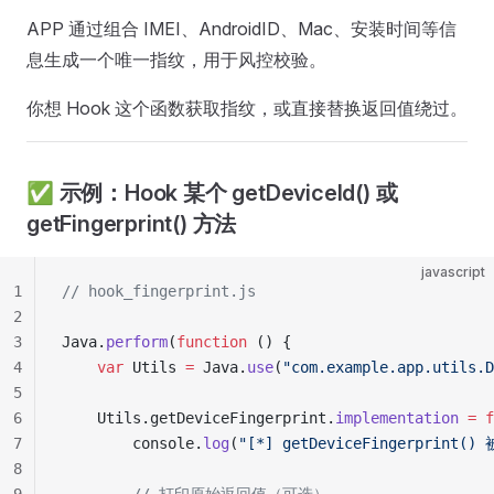
APP 通过组合 IMEI、AndroidID、Mac、安装时间等信
息生成一个唯一指纹，用于风控校验。
你想 Hook 这个函数获取指纹，或直接替换返回值绕过。
✅ 示例：Hook 某个 getDeviceId() 或
getFingerprint() 方法
javascript
1
// hook_fingerprint.js
2
3
Java.
perform
(
function
 () {
4
    var
 Utils 
=
 Java.
use
(
"com.example.app.utils.D
5
6
    Utils.getDeviceFingerprint.
implementation
 =
 f
7
        console.
log
(
"[*] getDeviceFingerprint()
8