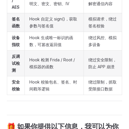
/
明文、密文、密钥、IV
解密通信内容
AES
签名
Hook 自定义 sign()，获取
模拟请求，绕过
函数
参数与签名值
签名校验
设备
Hook 生成唯一标识的函
绕过风控、模拟
指纹
数，可篡改返回值
多设备
反调
Hook 检测 Frida / Root /
绕过安全限制，
试检
模拟器的函数
防止 APP 崩溃
测
安全
Hook 校验包名、签名、时
绕过限制，抓取
校验
间戳等逻辑
受限接口数据
🎁 如果你提供以下信息，我可以为你