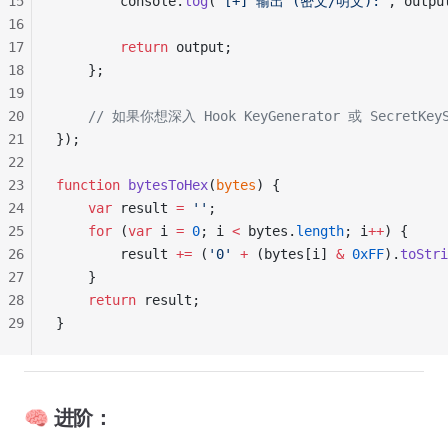
15
        console.
log
(
"[+] 输出 (密文/明文):"
, outpu
16
17
        return
 output;
18
    };
19
20
    // 如果你想深入 Hook KeyGenerator 或 Secret
21
});
22
23
function
 bytesToHex
(
bytes
) {
24
    var
 result 
=
 ''
;
25
    for
 (
var
 i 
=
 0
; i 
<
 bytes.
length
; i
++
) {
26
        result 
+=
 (
'0'
 +
 (bytes[i] 
&
 0xFF
).
toStri
27
    }
28
    return
 result;
29
}
🧠 进阶：