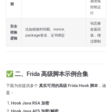
崩溃或
测
拒绝运
行
动态修
安全
比如校验时间戳、nonce、
改返回
校验
package签名、证书绑定
值，绕
逻辑
过限制
✅ 二、Frida 高级脚本示例合集
下面为你提供多个
真实可用的高级 Frida Hook 脚本
，涵
盖：
Hook Java RSA 加密
Hook Java AES 加密/解密