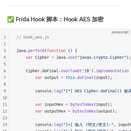
✅ Frida Hook 脚本：Hook AES 加密
javascript
1
// hook_aes.js
2
3
Java.
perform
(
function
 () {
4
    var
 Cipher 
=
 Java.
use
(
"javax.crypto.Cipher"
);
5
6
    Cipher.doFinal.
overload
(
'[B'
).
implementation
 
7
        var
 output 
=
 this
.
doFinal
(input);
8
9
        console.
log
(
"[*] AES Cipher.doFinal() 
10
11
        var
 inputHex 
=
 bytesToHex
(input);
12
        var
 outputHex 
=
 bytesToHex
(output);
13
14
        console.
log
(
"[+] 输入 (明文/密文):"
, input