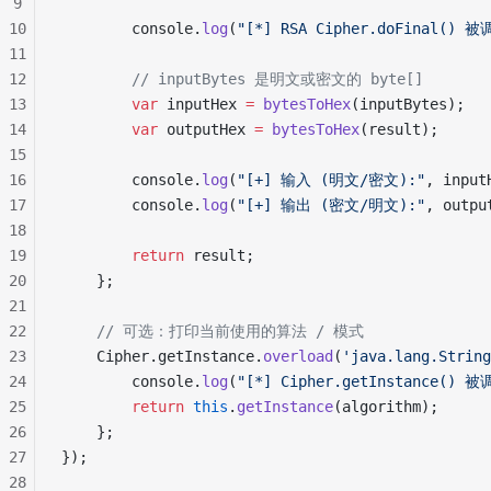
9
10
        console.
log
(
"[*] RSA Cipher.doFinal() 
11
12
        // inputBytes 是明文或密文的 byte[]
13
        var
 inputHex 
=
 bytesToHex
(inputBytes);
14
        var
 outputHex 
=
 bytesToHex
(result);
15
16
        console.
log
(
"[+] 输入 (明文/密文):"
, input
17
        console.
log
(
"[+] 输出 (密文/明文):"
, outpu
18
19
        return
 result;
20
    };
21
22
    // 可选：打印当前使用的算法 / 模式
23
    Cipher.getInstance.
overload
(
'java.lang.String
24
        console.
log
(
"[*] Cipher.getInstance()
25
        return
 this
.
getInstance
(algorithm);
26
    };
27
});
28