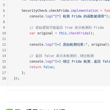
5
6
    SecurityCheck.checkFrida.
implementation
 =
 fun
7
        console.
log
(
"[*] 检测 Frida 的函数被调用"
);
8
9
        // 原始逻辑可能返回 true 表示检测到 Frida
10
        var
 original 
=
 this
.
checkFrida
();
11
12
        console.
log
(
"[+] 原始检测结果:"
, original)
13
14
        // 返回 false 表示未检测到，绕过检测
15
        console.
log
(
"[+] 绕过 Frida 检测，返回 fals
16
        return
 false
;
17
    };
18
});