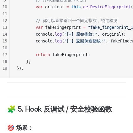
9
        // 打印原始返回值（可选）
10
        var
 original 
=
 this
.
getDeviceFingerprint
(
11
12
        // 你可以直接返回一个固定指纹，绕过检测
13
        var
 fakeFingerprint 
=
 "fake_fingerprint_1
14
        console.
log
(
"[+] 原始指纹:"
, original);
15
        console.
log
(
"[+] 返回伪造指纹:"
, fakeFinge
16
17
        return
 fakeFingerprint;
18
    };
19
});
🧩 5. Hook 反调试 / 安全校验函数
🎯 场景：