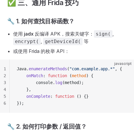
✅ 三、通用 Frida 技巧
🔧 1. 如何查找目标函数？
使用
jadx
反编译 APK，搜索关键字：
,
sign(
,
等
encrypt(
getDeviceId(
或使用 Frida 的枚举 API：
javascript
1
Java.
enumerateMethods
(
"com.example.app.*"
, {
2
    onMatch
: 
function
 (
method
) {
3
        console.
log
(method);
4
    },
5
    onComplete
: 
function
 () {}
6
});
🔧 2. 如何打印参数 / 返回值？