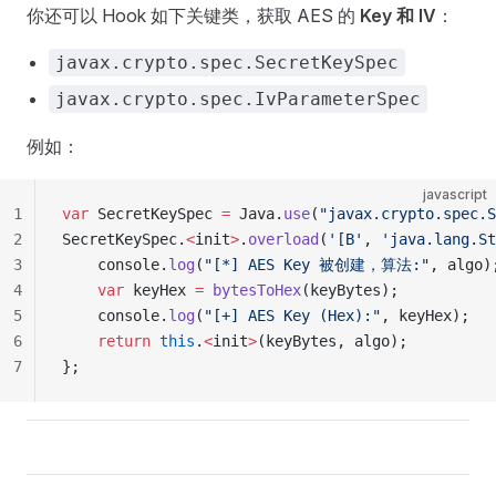
你还可以 Hook 如下关键类，获取 AES 的
Key 和 IV
：
javax.crypto.spec.SecretKeySpec
javax.crypto.spec.IvParameterSpec
例如：
javascript
1
var
 SecretKeySpec 
=
 Java.
use
(
"javax.crypto.spec.S
2
SecretKeySpec.
<
init
>
.
overload
(
'[B'
, 
'java.lang.St
3
    console.
log
(
"[*] AES Key 被创建，算法:"
, algo)
4
    var
 keyHex 
=
 bytesToHex
(keyBytes);
5
    console.
log
(
"[+] AES Key (Hex):"
, keyHex);
6
    return
 this
.
<
init
>
(keyBytes, algo);
7
};