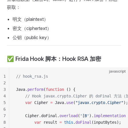
获取：
明文（plaintext）
密文（ciphertext）
公钥（public key）
✅ Frida Hook 脚本：Hook RSA 加密
javascript
1
// hook_rsa.js
2
3
Java.
perform
(
function
 () {
4
    // Hook javax.crypto.Cipher 的 doFinal
5
    var
 Cipher 
=
 Java.
use
(
"javax.crypto.Cipher"
);
6
7
    Cipher.doFinal.
overload
(
'[B'
).
implementation
 
8
        var
 result 
=
 this
.
doFinal
(inputBytes);