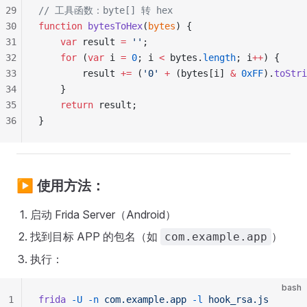
29
// 工具函数：byte[] 转 hex
30
function
 bytesToHex
(
bytes
) {
31
    var
 result 
=
 ''
;
32
    for
 (
var
 i 
=
 0
; i 
<
 bytes.
length
; i
++
) {
33
        result 
+=
 (
'0'
 +
 (bytes[i] 
&
 0xFF
).
toStri
34
    }
35
    return
 result;
36
}
▶️ 使用方法：
启动 Frida Server（Android）
找到目标 APP 的包名（如
）
com.example.app
执行：
bash
1
frida
 -U
 -n
 com.example.app
 -l
 hook_rsa.js